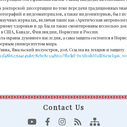
щита докторской диссертации по теме передачи традиционных зн
 фотографий и видеоматериалов, а также видеоинтервью, был 
 научных журналах, включая такие как «Арктическая антрополог
ному здоровью и др. Были также смонтированы несколько док
 в США, Канаде, Финляндии, Норвегии и России.
ута охраны духовного наследия, а сама защита состоится в Норв
северным университетом мира.
авна, Ямальский полуостров, 2015. Ссылка на лекцию и защиту
Full/d93f48b6235a4e45ab578ebc8c124f5621?fbclid=IwAR0dsYI1dD6euc
Contact Us