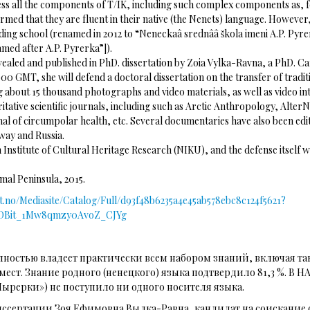
ss all the components of T/IK, including such complex components as, f
rmed that they are fluent in their native (the Nenets) language. However
ding school (renamed in 2012 to “Neneckaâ srednââ škola imeni A.P. Py
med after A.P. Pyrerka”]).
ealed and published in PhD. dissertation by Zoia Vylka-Ravna, a PhD. Ca
000 GMT, she will defend a doctoral dissertation on the transfer of tradi
 about 15 thousand photographs and video materials, as well as video inter
itative scientific journals, including such as Arctic Anthropology, Alter
al of circumpolar health, etc. Several documentaries have also been edited
way and Russia.
nstitute of Cultural Heritage Research (NIKU), and the defense itself wil
mal Peninsula, 2015.
uit.no/Mediasite/Catalog/Full/d93f48b6235a4e45ab578ebc8c124f5621?
3DBit_1Mw8qmzy0AvoZ_CJYg
лностью владеет практически всем набором знаний, включая т
ест. Знание родного (ненецкого) языка подтвердило 81,3 %. В НА
ырерки») не поступило ни одного носителя языка.
иссертации Зоя Ефимовна Вылка-Равна, кандидат на соискание с