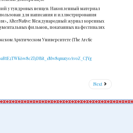
аний у тундровых ненцев. Накопленный материал
использован для написания и иллюстрирования
ия», AlterNative: Международный журнал коренных
ументальных фильмов, показанных на фестивалях
ежском Арктическом Университете (The Arctic
Iqa6_woaRtE2TWK6w8cZl3DBit_1Mw8qmzy0AvoZ_CJYg
Next