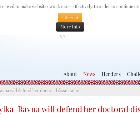
 are used to make websites work more effectively. In order to continue usin
I Accept
More Info
About
News
Herders
Chall
vna will defend her doctoral dissertation
lka-Ravna will defend her doctoral di