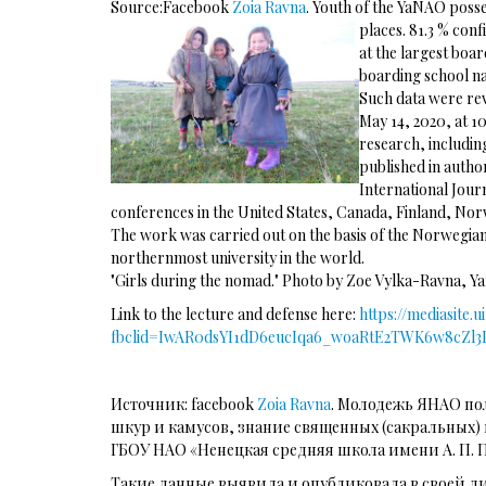
Source:Facebook
Zoia Ravna
. Youth of the YaNAO posse
places. 81.3
% confi
at the largest boar
boarding school na
Such data were rev
May 14, 2020, at 1
research, including
published in author
International Journ
conferences in the United States, Canada, Finland, Nor
The work was carried out on the basis of the Norwegian I
northernmost university in the world.
"Girls during the nomad." Photo by Zoe Vylka-Ravna, Ya
Link to the lecture and defense here:
https://mediasite.
fbclid=IwAR0dsYI1dD6eucIqa6_woaRtE2TWK6w8cZl
Источник: facebook
Zoia Ravna
. Молодежь ЯНАО по
шкур и камусов, знание священных (сакральных) м
ГБОУ НАО «Ненецкая средняя школа имени А. П. П
Такие данные выявила и опубликовала в своей д