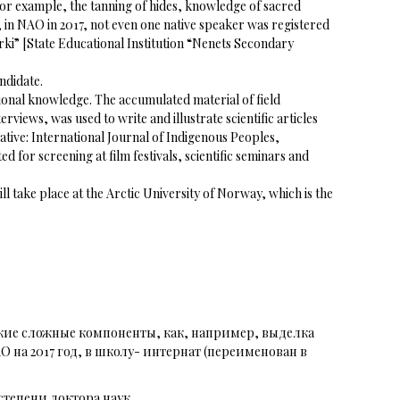
or example, the tanning of hides, knowledge of sacred
, in NAO in 2017, not even one native speaker was registered
rerki” [State Educational Institution “Nenets Secondary
ndidate.
tional knowledge. The accumulated material of field
views, was used to write and illustrate scientific articles
Native: International Journal of Indigenous Peoples,
 for screening at film festivals, scientific seminars and
l take place at the Arctic University of Norway, which is the
акие сложные компоненты, как, например, выделка
О на 2017 год, в школу- интернат (переименован в
тепени доктора наук.