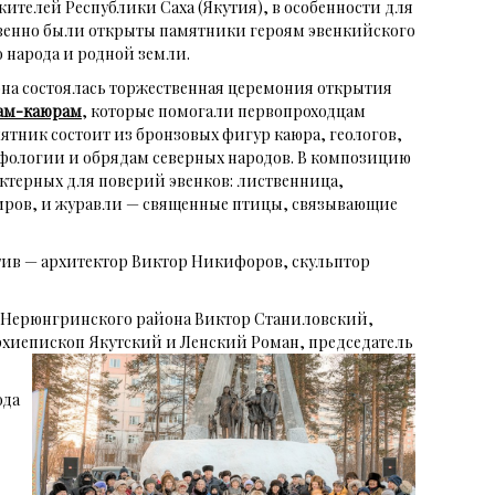
жителей Республики Саха (Якутия), в особенности для
твенно были открыты памятники героям эвенкийского
 народа и родной земли.
на состоялась торжественная церемония открытия
ам-каюрам
, которые помогали первопроходцам
тник состоит из бронзовых фигур каюра, геологов,
фологии и обрядам северных народов. В композицию
ктерных для поверий эвенков: лиственница,
миров, и журавли — священные птицы, связывающие
тив — архитектор Виктор Никифоров, скульптор
а Нерюнгринского района Виктор Станиловский,
рхиепископ Якутский и Ленский Роман, председатель
ода