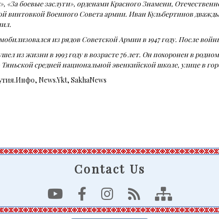
», «За боевые заслуги», орденами Красного Знамени, Отечественной
й винтовкой Военного Совета армии. Иван Кульбертинов дважды 
чил.
мобилизовался из рядов Советской Армии в 1947 году. После вой
шел из жизни в 1993 году в возрасте 76 лет. Он похоронен в родн
 Тяньской средней национальной эвенкийской школе, улице в гор
кутия.Инфо, News.Ykt, SakhaNews
Contact Us