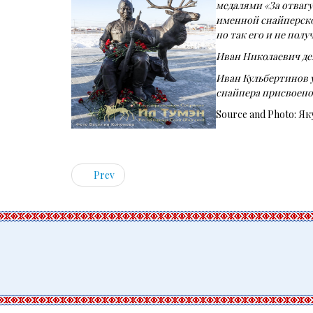
медалями «За отвагу
именной снайперско
но так его и не полу
Иван Николаевич де
Иван Кульбертинов у
снайпера присвоено
Source and Photo: Я
Prev