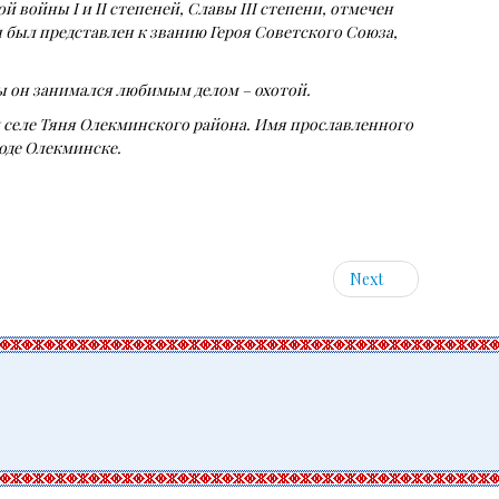
 войны I и II степеней, Славы III степени, отмечен
был представлен к званию Героя Советского Союза,
ны он занимался любимым делом – охотой.
ом селе Тяня Олекминского района. Имя прославленного
оде Олекминске.
Next