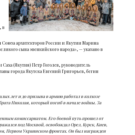
, в
н Союза архитекторов России и Якутии Марина
великого сына эвенкийского народа», — указано в
Саха (Якутия) Петр Гоголев, руководитель
авы города Якутска Евгений Григорьев, бегин
малых лет и до призыва в армию работал в колхозе
брата Николая, который погиб в начале войны. За
оенным комиссариатом. Его боевой путь прошел от
ражался под Москвой, освобождал Орел, Курск, Киев,
ом, Первом Украинском фронтах. Он был награжден