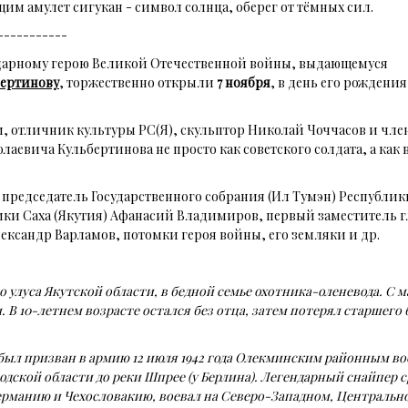
 амулет сигукан - символ солнца, оберег от тёмных сил.
-----------
арному герою Великой Отечественной войны, выдающемуся
бертинову
, торжественно открыли
7 ноября
, в день его рождения
, отличник культуры РС(Я), скульптор Николай Чоччасов и чле
аевича Кульбертинова не просто как советского солдата, а как 
редседатель Государственного собрания (Ил Тумэн) Республики 
и Саха (Якутия) Афанасий Владимиров, первый заместитель гл
ександр Варламов, потомки героя войны, его земляки и др.
го улуса Якутской области, в бедной семье охотника-оленевода. С 
 В 10-летнем возрасте остался без отца, затем потерял старшего 
был призван в армию 12 июля 1942 года Олекминским районным в
дской области до реки Шпрее (у Берлина). Легендарный снайпер с
ерманию и Чехословакию, воевал на Северо-Западном, Центральн