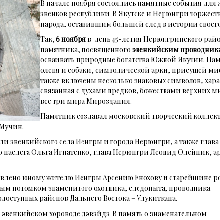
В начале ноября состоялись памятные события для 
эвенков республики. В Якутске и Нерюнгри торжес
народа, оставившим большой след в истории своего
Так,
6 ноября
в день 45-летия Нерюнгринского райо
памятника, посвященного
эвенкийским проводник
осваивать природные богатства Южной Якутии. Памя
оленя и собаки, символической арки, присущей ми
также включены несколько знаковых символов, хара
связанная с духами предков, божествами верхних 
все три мира Мироздания.
Памятник создавал московский творческий коллек
 Мучин.
и эвенкийского села Иенгры и города Нерюнгри, а также глав
 наслега Ольга Игнатенко, глава Нерюнгри Леонид Олейник, а
авлено юному жителю Иенгры Арсению Енохову и старейшине р
мым потомком знаменитого охотника, следопыта, проводника
доступных районов Дальнего Востока – Улукиткана.
эвенкийском хороводе дэвэйдэ. В память о знаменательном