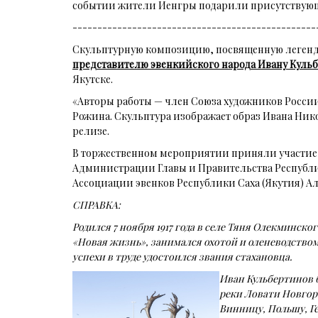
событии жители Иенгры подарили присутствующим
-------------------------------------------------
Скульптурную композицию, посвященную легенд
представителю эвенкийского народа Ивану Куль
Якутске.
«Авторы работы — член Союза художников России
Рожина. Скульптура изображает образ Ивана Никол
релизе.
В торжественном мероприятии приняли участие п
Администрации Главы и Правительства Республик
Ассоциации эвенков Республики Саха (Якутия) Ал
СПРАВКА:
Родился 7 ноября 1917 года в селе Тяня Олекминско
«Новая жизнь», занимался охотой и оленеводством.
успехи в труде удостоился звания стахановца.
Иван Кульбертинов 
реки Ловати Новгоро
Винницу, Польшу, Г