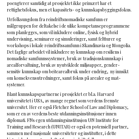
poengterer samtidig at prosjektet ikke primært har et
rettighetsfokus, men et kapasitets- og kunnskapsbyggingsfokus.
Urfolksungdom fra reindriftsnomadiske samfunn er
målgruppen for deltakelse i de ulike kompetanseprogrammene
som planlegges, som vil inkludere online, fysisk og hybrid
undervisning, seminarer og simuleringer, samt feltturer og
workshops i lokale reindriftssamfunn i Skandinavia og Mongolia.
Det faglige arbeidet vil inkludere ny kunnskap om resiliens i
nomadiske samfunnssystemer, bruk av tradisjonskunnskap i
arealforvaltning, bruk av nyutviklede miljøapper, gender-
sensitiv kunnskap om beitearealbruk under endring, ny innsikt
om konsekvensutredninger, samt fokus på arealer og mat-
systemer.
Blant kunnskapspartnerne i prosjektet er bl.a. Harvard
universitetet i USA, av mange regnet som verdens fremste
universitet. Her er også Fletcher School of Law and Diplomacy,
som er en av verdens beste utdanningsinstitusjoner innen
diplomati. FNs egen utdanningsinstitusjon UN Institute for
Training and Research (UNITAR) er også en potensiell partner,
sammen med nasjonale universiteter og institutter, i dette