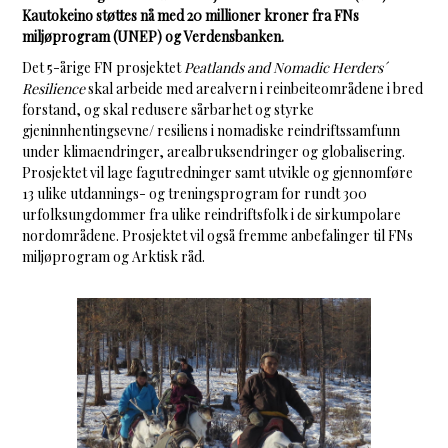
Kautokeino støttes nå med 20 millioner kroner fra FNs
miljøprogram (UNEP) og Verdensbanken.
Det 5-årige FN prosjektet
Peatlands and Nomadic Herders´
Resilience
skal arbeide med arealvern i reinbeiteområdene i bred
forstand, og skal redusere sårbarhet og styrke
gjeninnhentingsevne/ resiliens i nomadiske reindriftssamfunn
under klimaendringer, arealbruksendringer og globalisering.
Prosjektet vil lage fagutredninger samt utvikle og gjennomføre
13 ulike utdannings- og treningsprogram for rundt 300
urfolksungdommer fra ulike reindriftsfolk i de sirkumpolare
nordområdene. Prosjektet vil også fremme anbefalinger til FNs
miljøprogram og Arktisk råd.