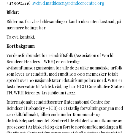
+47 90524116
svein.d.mathiesen@reindeercentre.org
Bilder:
Bilder oa. fra våre bildesamlinger kan brukes uten kostnad, på
nærmere betingelser.
Ta evt. kontakt.
Kort bakgrunn:
Verdensforbundet for reindriftsfolk (Association of World
Reindeer Herders – WRH) er en frivillig
sivilsamfunnsorganisasjon for alle de 24 ulike nomadiske urfolk
som lever av reindrift, med rundt 100 000 mennesker totalt
spredt over 10 nasjonalstater i det sirkumpolare nord. WRH er
fast observatør til Arktisk råd, og har NGO Consultative Status i
FN. WRH feirer 25-års jubileum i 2022.
Internasjonalt reindriftssenter (International Centre for
Reindeer Husbandry – ICR) er et statlig forvaltningsorgan med
særskilt fullmakt, tilhørende under Kommunal- og
distriktsdepartementet. Senteret ble etablert som utkomme av
prosesser i Arktisk råd og den første nordområdemeldingen til