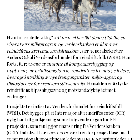
Hvorfor er dette viktig? «
At man nå har fått denne tildelingen
viser at FNs miljøprogram og Verdensbanken er klar over
reindriftens krevende arealsituasjon
», sier generalsekretær
Anders Oskal i Verdensforbundet for reindriftsfolk (WRH). Han
fortsetter: «
Dette er en støtte til kompetansebygging og
opptrening av urfolksungdom og reindriftens fremtidige ledere,
hvor også utvikling av nye fremgangsmåter, miljø-apper, og
dialogformer for arealvern står sentralt
». Hensikten er å styrke
reindriftens tilpasningsevne og motstandsdyktighet mot
endringer.
Prosjektet er initiert av Verdensforbundet for reindriftsfolk
(WRH). Det bygger på at Internasjonalt reindriftssenter (ICR)
nylig har fått godkjenning som et utøvende organ for FN
prosjekter, som muliggjør finansiering fra Verdensbanken
(GEF). Initiativet har i 2020-2021 vært i en forprosjektfase, med
et internasjonalt prosjektteam ledet av UNEP og instituttleder Dr