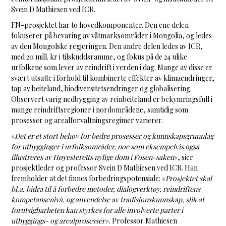
Svein D Mathiesen ved ICR.
FN-prosjektet har to hovedkomponenter. Den ene delen
fokuserer på bevaring av våtmarksområder i Mongolia, og ledes
av den Mongolske regjeringen. Den andre delen ledes av ICR,
med 20 mill. kr i tilskuddsramme, og fokus på de 24 ulike
urfolkene som lever av reindrift i verden i dag. Mange av disse er
svært utsatte i forhold til kombinerte effekter av klimaendringer,
tap av beiteland, biodiversitetsendringer og globalisering.
Observert varig nedbygging av reinbeiteland er bekymringsfull i
mange reindriftsregioner i nordområdene, samtidig som
prosesser og arealforvaltningsregimer varierer.
«
Det er et stort behov for bedre prosesser og kunnskapsgrunnlag
for utbygginger i urfolksområder, noe som eksempelvis også
illustreres av Høyesteretts nylige dom i Fosen-saken
», sier
prosjektleder og professor Svein D Mathiesen ved ICR. Han
fremholder at det finnes forbedringspotensiale: «
Prosjektet skal
bl.a. bidra til å forbedre metoder, dialogverktøy, reindriftens
kompetansenivå, og anvendelse av tradisjonskunnskap, slik at
forutsigbarheten kan styrkes for alle involverte parter i
utbyggings- og arealprosesser».
Professor Mathiesen