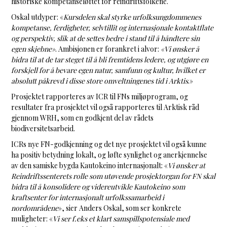
historiske kompetanseløftet for reindriftsfolkene.
Oskal utdyper: «
Kursdelen skal styrke urfolksungdommenes
kompetanse, ferdigheter, selvtillit og internasjonale kontaktflate
og perspektiv, slik at de settes bedre i stand til å håndtere sin
egen skjebne»
. Ambisjonen er forankret i alvor:
«Vi ønsker å
bidra til at de tar steget til å bli fremtidens ledere, og utgjøre en
forskjell for å bevare egen natur, samfunn og kultur, hvilket er
absolutt påkrevd i disse store omveltningenes tid i Arktis
.»
Prosjektet rapporteres av ICR til FNs miljøprogram, og
resultater fra prosjektet vil også rapporteres til Arktisk råd
gjennom WRH, som en godkjent del av rådets
biodiversitetsarbeid.
ICRs nye FN-godkjenning og det nye prosjektet vil også kunne
ha positiv betydning lokalt, og løfte synlighet og anerkjennelse
av den samiske bygda Kautokeino internasjonalt: «
Vi ønsker at
Reindriftssenterets rolle som utøvende prosjektorgan for FN skal
bidra til å konsolidere og videreutvikle Kautokeino som
kraftsenter for internasjonalt urfolkssamarbeid i
nordområdene
», sier Anders Oskal, som ser konkrete
muligheter: «
Vi ser f.eks et klart samspillspotensiale med