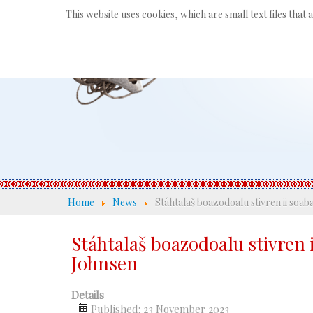
This website uses cookies, which are small text files that
Home
News
Stáhtalaš boazodoalu stivren ii soab
Stáhtalaš boazodoalu stivren 
Johnsen
Details
Published: 23 November 2023