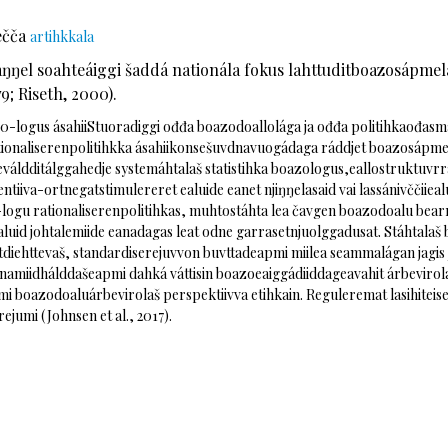
ečča
artihkkala
ŋŋel soahteáiggi šaddá nationála fokus lahttuditboazosápmel
79; Riseth, 2000).
0-logus ásahiiStuoradiggi ođđa boazodoallolága ja ođđa politihkaođasma
ionaliserenpolitihkka ásahiikonsešuvdnavuogádaga ráddjet boazosápmel
eváldditálggahedje systemáhtalaš statistihka boazologus,eallostruktuv
entiiva-ortnegatstimulereret ealuide eanet njiŋŋelasaid vai lassánivččii
logu rationaliserenpolitihkas, muhtostáhta lea čavgen boazodoalu bea
aluid johtalemiide eanadagas leat odne garrasetnjuolggadusat. Stáhtala
tdiehttevaš, standardiserejuvvon buvttadeapmi miilea seammalágan jagis 
namiidhálddašeapmi dahká váttisin boazoeaiggádiiddageavahit árbevirol
ámi boazodoaluárbevirolaš perspektiivva etihkain. Reguleremat lasihite
ejumi (Johnsen et al., 2017).