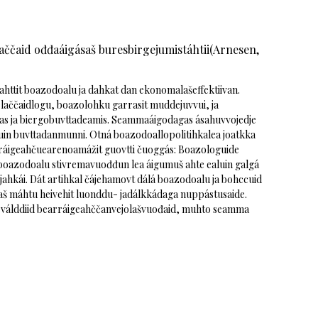
aččaid ođđaáigásaš buresbirgejumistáhtii(Arnesen,
httit boazodoalu ja dahkat dan ekonomalašeffektiivan.
aččaidlogu, boazolohku garrasit muddejuvvui, ja
rras ja biergobuvttadeamis. Seammaáigodagas ásahuvvojedje
ealuin buvttadanmunni. Otná boazodoallopolitihkalea joatkka
rráigeahčuearenoamážit guovtti čuoggás: Boazologuide
š boazodoalu stivremavuođđun lea áigumuš ahte ealuin galgá
jahkái. Dát artihkal čájehamovt dálá boazodoalu ja bohccuid
aš máhtu heivehit luonddu- jadálkkádaga nuppástusaide.
iseválddiid bearráigeahččanvejolašvuođaid, muhto seamma