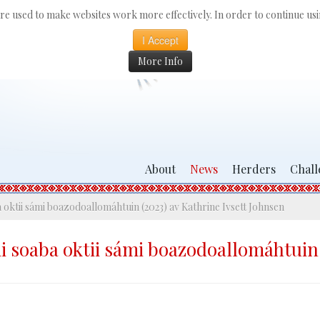
 are used to make websites work more effectively. In order to continue usin
I Accept
More Info
About
News
Herders
Chall
a oktii sámi boazodoallomáhtuin (2023) av Kathrine Ivsett Johnsen
ii soaba oktii sámi boazodoallomáhtuin 