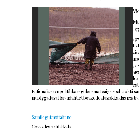
Vi
Ma
19
197
Rat
eis
ins
70-
jae
lea
eat
Rationaliserenpolitihkareguleremat eaige soaba oktii s
njuolggadusat láivudahttet boazodoalusiskkáldas iešstivr
Samilogutmuitalit.no
Govva lea artihkkalis