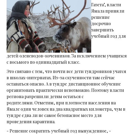
Газета", власти
Ямала приняли
решение
досрочно
завершить
учебный год для
детей оленеводов-кочевников. За исключением учащихся
с восьмого по одиннадцатый класс.
Это связано с тем, что почти все дети тундровиков учатся
в школах-интернатах. Из-за скученности там сейчас
оставаться опасно. А в тундре дистанционное обучение
организовать практически невозможно. Поэтому власти
региона разрешили детям остаться с
родителями. Отметим, при плотности населения на
Ямале один человек на два квадратных километра, чум в
тундре едва ли не самое безопасное место для
проведения карантина.
- Решение сократить учебный год вынужденное, -